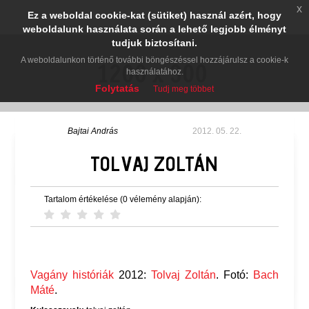
x
Ez a weboldal cookie-kat (sütiket) használ azért, hogy
weboldalunk használata során a lehető legjobb élményt
tudjuk biztosítani.
A weboldalunkon történő további böngészéssel hozzájárulsz a cookie-k
használatához.
Folytatás
Tudj meg többet
Bajtai András
2012. 05. 22.
TOLVAJ ZOLTÁN
Tartalom értékelése (0 vélemény alapján):
Vagány históriák
2012:
Tolvaj Zoltán
. Fotó:
Bach
Máté
.