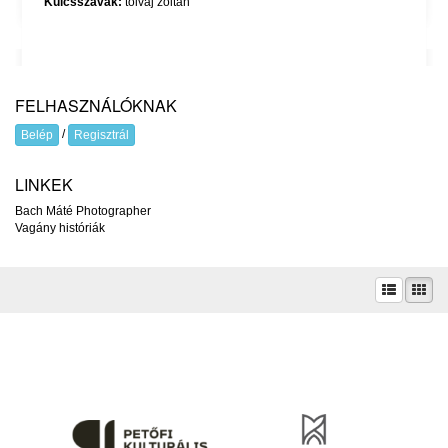
Kulcsszavak:
tolvaj zoltán
FELHASZNÁLÓKNAK
/
Belép
Regisztrál
LINKEK
Bach Máté Photographer
Vagány históriák
A prae.hu művészeti portál és a Prae folyóirat kiadását, működését a Magyar
Kultúráért Alapítvány – Petőfi Kulturális Ügynökség – támogatja.